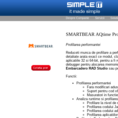
Despre Companie
Servicii
Solutii
SMARTBEAR AQtime Pr
Profilarea performantei
Reduceti munca de profilare a perf
detaliate arata exact ce modul, cl
aplicatiile 32 si 64-bit, pentru a f
debugger pentru alocarea memoriei
Embarcadero RAD Studio
sau po
Functii:
Profilarea performantei
Fara modificari adus
Suport pentru cod x
Masuratori in functie
Analiza runtime si profilare
Profilare la nivel de 
Profilarea codului J
Profilarea codului ad
Profilarea aplicatiilor