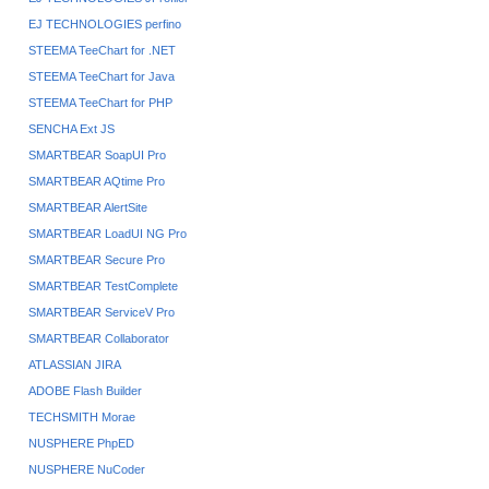
EJ TECHNOLOGIES perfino
STEEMA TeeChart for .NET
STEEMA TeeChart for Java
STEEMA TeeChart for PHP
SENCHA Ext JS
SMARTBEAR SoapUI Pro
SMARTBEAR AQtime Pro
SMARTBEAR AlertSite
SMARTBEAR LoadUI NG Pro
SMARTBEAR Secure Pro
SMARTBEAR TestComplete
SMARTBEAR ServiceV Pro
SMARTBEAR Collaborator
ATLASSIAN JIRA
ADOBE Flash Builder
TECHSMITH Morae
NUSPHERE PhpED
NUSPHERE NuCoder