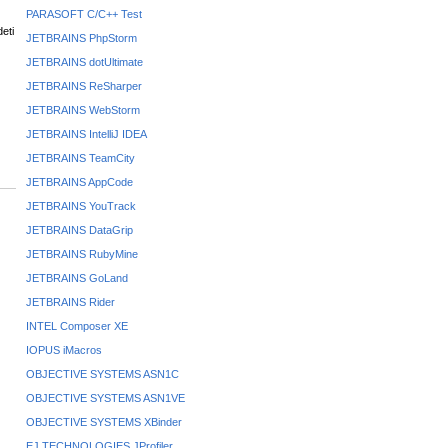
PARASOFT C/C++ Test
eti
JETBRAINS PhpStorm
JETBRAINS dotUltimate
JETBRAINS ReSharper
JETBRAINS WebStorm
JETBRAINS IntelliJ IDEA
JETBRAINS TeamCity
JETBRAINS AppCode
JETBRAINS YouTrack
JETBRAINS DataGrip
JETBRAINS RubyMine
JETBRAINS GoLand
JETBRAINS Rider
INTEL Composer XE
IOPUS iMacros
OBJECTIVE SYSTEMS ASN1C
OBJECTIVE SYSTEMS ASN1VE
OBJECTIVE SYSTEMS XBinder
EJ TECHNOLOGIES JProfiler