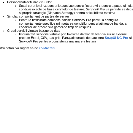
Personalizati actiunile virt-urilor
Setati cererile si raspunsurile asociate pentru fiecare virt, pentru a putea simula
conditiile exacte pe baza cerintelor de testare.
ServiceV Pro
va permite sa decid
si propria strategie (Dispatch Strategy) pentru o flexibilitate maxima
Simulati comportament pe partea de server
Pentru o flexibilitate compelta, folositi ServiceV Pro pentru a configura
comportamente specifice prin setarea conditiilor pentru latimea de banda, a
conditiilor de eroare si a gamei de timp de raspuns
Creati servicii virtuale bazate pe date
Imbunatatiti serviciile virtuale prin folosirea datelor de test din surse externe
precum Excel, CSV, sau grid. Partajati sursele de date intre
SoapUI NG Pro
si
ServiceV Pro pentru o consistenta mai mare a testarii.
tru detalii, va rugam sa ne
contactati
.