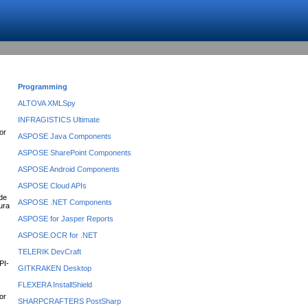
Programming
ALTOVA XMLSpy
INFRAGISTICS Ultimate
or
ASPOSE Java Components
ASPOSE SharePoint Components
ASPOSE Android Components
ASPOSE Cloud APIs
 de
ASPOSE .NET Components
gura
ASPOSE for Jasper Reports
ASPOSE.OCR for .NET
TELERIK DevCraft
PI-
GITKRAKEN Desktop
FLEXERA InstallShield
lor
SHARPCRAFTERS PostSharp