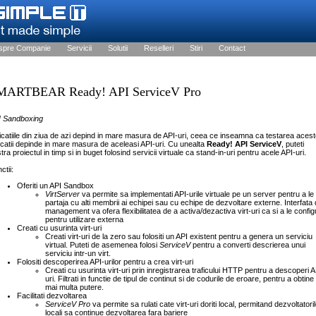
spre Companie
Servicii
Solutii
Reselleri
Stiri
Contact
MARTBEAR Ready! API ServiceV Pro
I Sandboxing
icatiile din ziua de azi depind in mare masura de API-uri, ceea ce inseamna ca testarea acest
icatii depinde in mare masura de aceleasi API-uri. Cu unealta
Ready! API ServiceV
, puteti
tra proiectul in timp si in buget folosind servicii virtuale ca stand-in-uri pentru acele API-uri.
ctii:
Oferiti un API Sandbox
VirtServer
va permite sa implementati API-urile virtuale pe un server pentru a le
partaja cu alti membrii ai echipei sau cu echipe de dezvoltare externe. Interfata
management va ofera flexibilitatea de a activa/dezactiva virt-uri ca si a le confi
pentru utilizare externa
Creati cu usurinta virt-uri
Creati virt-uri de la zero sau folositi un API existent pentru a genera un serviciu
virtual. Puteti de asemenea folosi
ServiceV
pentru a converti descrierea unui
serviciu intr-un virt.
Folositi descoperirea API-urilor pentru a crea virt-uri
Creati cu usurinta virt-uri prin inregistrarea traficului HTTP pentru a descoperi A
uri. Filtrati in functie de tipul de continut si de codurile de eroare, pentru a obtine
mai multa putere.
Facilitati dezvoltarea
ServiceV Pro
va permite sa rulati cate virt-uri doriti local, permitand dezvoltatori
locali sa continue dezvoltarea fara bariere