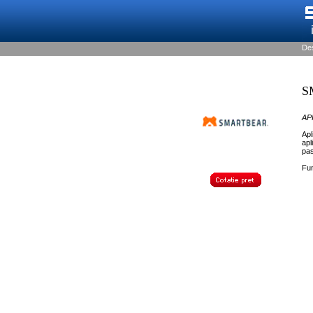
De
S
AP
Apl
apl
pas
Fun